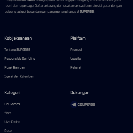
resmi dan terpercaya. Daftar sekarang dan rasakan sensasi bermain slot gacor dengan
peluang jackpot besar dan gampang menang hanya di
SUPER88
.
Kebijaksanaan
Platform
Tentang SUPER88
Promosi
Responsible Gambling
Loyalty
Pusat Bantuan
Referral
Syarat dan Ketentuan
Kategori
Dukungan
Hot Games
CSSUPER88
Slots
Live Casino
Race