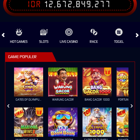
IDR
12,672,849,277
HOT GAMES
SLOTS
LIVE CASINO
RACE
TOGEL
OL
GAME POPULER
GATES OF OLYMPUS POP
WARUNG GACOR
BANG GACOR 1000
MAHJONG WINS 3 – BLACK SCATTER
DJ BOOM BOOM
GATES OF OLYMPUS 1000