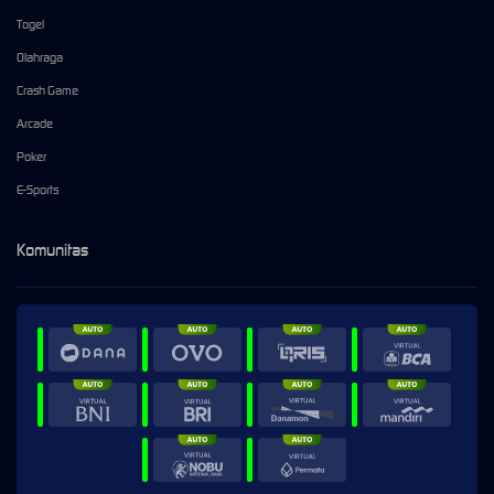
Togel
Olahraga
Crash Game
Arcade
Poker
E-Sports
Komunitas