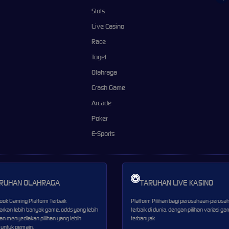
Slots
Live Casino
Race
Togel
Olahraga
Crash Game
Arcade
Poker
E-Sports
RUHAN OLAHRAGA
TARUHAN LIVE KASINO
ook Gaming Platform Terbaik
Platform Pilihan bagi perusahaan-perusa
kan lebih banyak game, odds yang lebih
terbaik di dunia, dengan pilihan variasi g
 dan menyediakan pilihan yang lebih
terbanyak
untuk pemain.