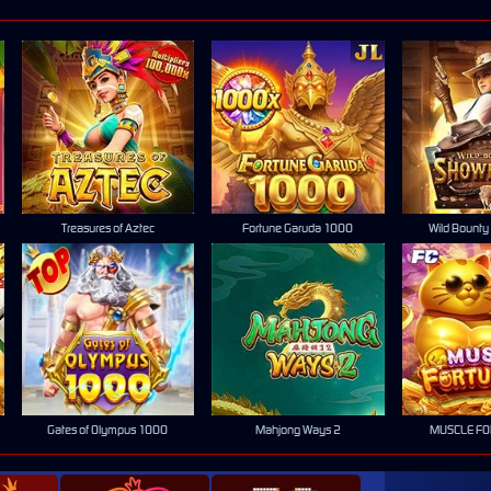
Treasures of Aztec
Fortune Garuda 1000
Wild Bount
Gates of Olympus 1000
Mahjong Ways 2
MUSCLE FO