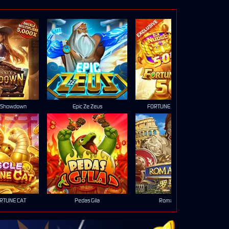
y Showdown
Epic Ze Zeus
FORTUNE GARUDA 500
RTUNE CAT
Pedas Gila
Roma Legacy