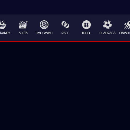
 GAMES
SLOTS
LIVE CASINO
RACE
TOGEL
OLAHRAGA
CRASH