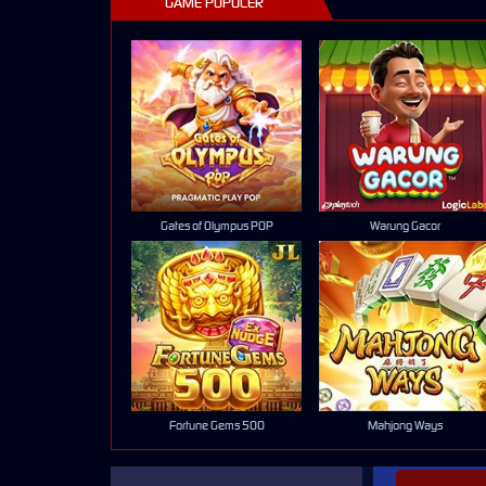
GAME POPULER
Gates of Olympus POP
Warung Gacor
Fortune Gems 500
Mahjong Ways