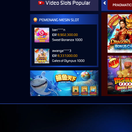
Video Slots Popular
PEMENANG MESIN SLOT
ban****n
IDR
8,902,300.00
Sweet Bonanza 1000
awanga****3
IDR
8,337,000.00
Gates of Olympus 1000
he****9
IDR
5,960,000.00
Gates of Olympus 1000
ba****1
IDR
4,617,600.00
Mahjong Wins 3 – Black
Scatter
sultan****y
IDR
3,752,800.00
Gates of Olympus 1000