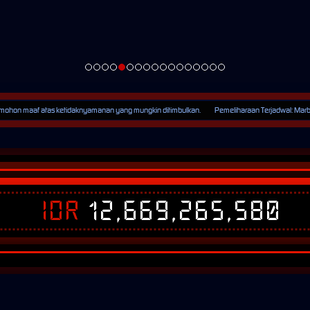
 maaf atas ketidaknyamanan yang mungkin ditimbulkan.
Pemeliharaan Terjadwal: MarbleX pad
IDR
12,669,265,580