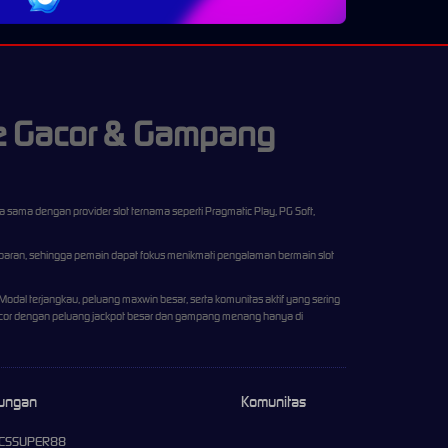
e Gacor & Gampang
a sama dengan provider slot ternama seperti Pragmatic Play, PG Soft,
ansparan, sehingga pemain dapat fokus menikmati pengalaman bermain slot
l terjangkau, peluang maxwin besar, serta komunitas aktif yang sering
t gacor dengan peluang jackpot besar dan gampang menang hanya di
ungan
Komunitas
CSSUPER88