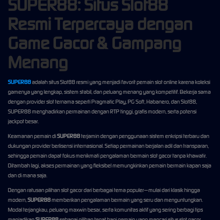
SUPER88: Situs Slot88
Resmi Terpercaya dengan
Game Gacor & Gampang
Menang
SUPER88
adalah situs Slot88 resmi yang menjadi favorit pemain slot online karena koleksi
gamenya yang lengkap, sistem stabil, dan peluang menang yang kompetitif. Bekerja sama
dengan provider slot ternama seperti Pragmatic Play, PG Soft, Habanero, dan Slot88,
SUPER88 menghadirkan permainan dengan RTP tinggi, grafis modern, serta potensi
jackpot besar.
Keamanan pemain di
SUPER88
terjamin dengan penggunaan sistem enkripsi terbaru dan
dukungan provider berlisensi internasional. Setiap permainan berjalan adil dan transparan,
sehingga pemain dapat fokus menikmati pengalaman bermain slot gacor tanpa khawatir.
Ditambah lagi, akses permainan yang fleksibel memungkinkan pemain bermain kapan saja
dan di mana saja.
Dengan ratusan pilihan slot gacor dari berbagai tema populer—mulai dari klasik hingga
modern,
SUPER88
memberikan pengalaman bermain yang seru dan menguntungkan.
Modal terjangkau, peluang maxwin besar, serta komunitas aktif yang sering berbagi tips
menjadikan
SUPER88
sebagai pilihan tepat bagi pemain yang mencari situs slot gacor