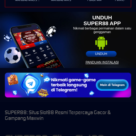
UNDUH
SUPER88 APP
Nikmati berbagai permainan dalam satu
genggaman
UNDUH
PANDUAN INSTALASI
SUPER88: Situs Slot88 Resmi Terpercaya Gacor &
Gampang Maxwin