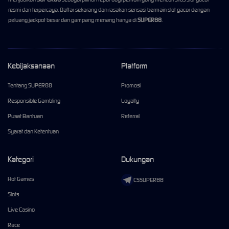
resmi dan terpercaya. Daftar sekarang dan rasakan sensasi bermain slot gacor dengan
peluang jackpot besar dan gampang menang hanya di
SUPER88
.
Kebijaksanaan
Platform
Tentang SUPER88
Promosi
Responsible Gambling
Loyalty
Pusat Bantuan
Referral
Syarat dan Ketentuan
Kategori
Dukungan
Hot Games
CSSUPER88
Slots
Live Casino
Race